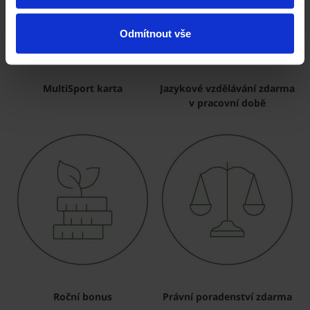
Odmítnout vše
MultiSport karta
Jazykové vzdělávání zdarma
v pracovní době
Roční bonus
Právní poradenství zdarma