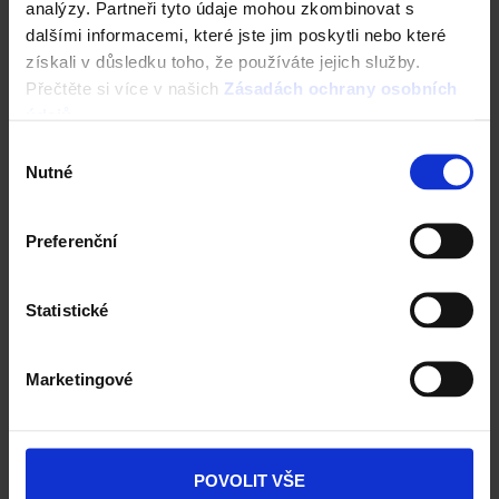
analýzy. Partneři tyto údaje mohou zkombinovat s
dalšími informacemi, které jste jim poskytli nebo které
získali v důsledku toho, že používáte jejich služby.
Přečtěte si více v našich
Zásadách ochrany osobních
údajů
.
Výběr
Nutné
souhlasu
Preferenční
Flexibilní pracovní doba
Penzijní připojištění 1 500
Statistické
Kč/měsíc
Marketingové
POVOLIT VŠE