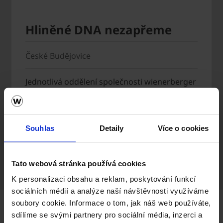
Hliněné DNA nezapřeme
České Budějovice
Jednotlivá oddělení společnosti wienerberger
sídlí na centrále v Českých Budějovicích,
kterou koncem 60. let vybudovali vlastními
silami zaměstnanci Jihočeských cihelen.
Souhlas
Detaily
Více o cookies
Kanceláře máme ale i v dalších lokalitách.
Tato webová stránka používá cookies
K personalizaci obsahu a reklam, poskytování funkcí
sociálních médií a analýze naší návštěvnosti využíváme
soubory cookie. Informace o tom, jak náš web používáte,
sdílíme se svými partnery pro sociální média, inzerci a
Práce u nás se vyplatí