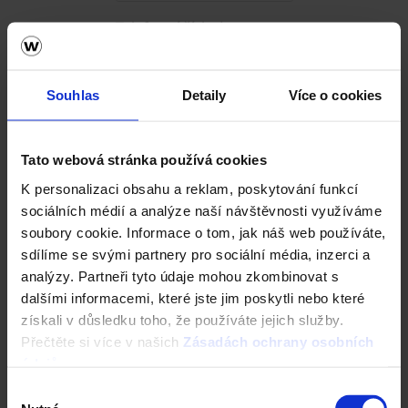
Telefonní číslo *
Souhlas
Detaily
Více o cookies
Email *
Tato webová stránka používá cookies
Dotaz se týká
K personalizaci obsahu a reklam, poskytování funkcí
sociálních médií a analýze naší návštěvnosti využíváme
Zdivo Porotherm
soubory cookie. Informace o tom, jak náš web používáte,
Střecha Tondach
sdílíme se svými partnery pro sociální média, inzerci a
analýzy. Partneři tyto údaje mohou zkombinovat s
Fasáda Terca
dalšími informacemi, které jste jim poskytli nebo které
získali v důsledku toho, že používáte jejich služby.
Dlažba Semmelrock
Přečtěte si více v našich
Zásadách ochrany osobních
Jiné
údajů
.
Výběr