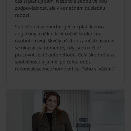
čas si plánuji sám. Nese to s sebou velkou
zodpovědnost, ale v konečném důsledku i
radost.
Společnost wienerberger mi platí lektora
angličtiny a několikrát ročně školení na
osobní rozvoj. Skvělý přístup zaměstnavatele
se ukázal i v momentě, kdy jsem měl při
pracovní cestě autonehodu. Celá škoda šla za
společností a já měl po celou dobu
rekonvalescence home office. Toho si vážím.“