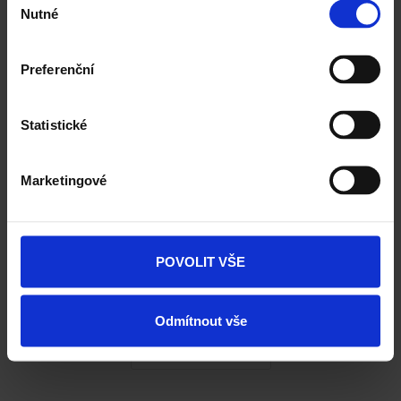
MultiSport karta
Akciový program pro
Nutné
souhlasu
zaměstnance
Preferenční
Statistické
Marketingové
POVOLIT VŠE
Penzijní připojištění za 1
Jazykové vzdělávání zdarma
500 Kč
v pracovní době
Odmítnout vše
VŠECHNY BENEFITY